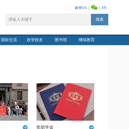
政管OA
|
|
EN
搜索
国际交流
政管校友
图书馆
继续教育
奖助学金