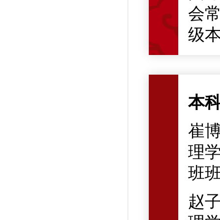
会常
级
本
崔
理学
班
赵