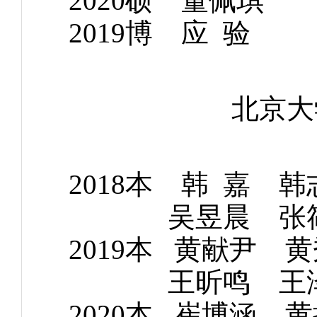
2020硕 董
2019博 应 
北京大
2018本 韩 嘉 
吴昱晨 张筱琪
2019本 黄献尹 
王昕鸣 王泽众
2020本 崔博涵 