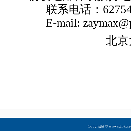
联系电话：62754
E-mail: zaymax@p
北京
Copyright © www.sg.