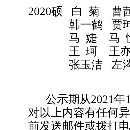
2020硕 白 菊 
韩一鹤 贾珅炜
马 婕 马 悦
王 珂 王亦丁
张玉洁 左
公示期从2021年1
对以上内容有任何异议，
前发送邮件或拨打电