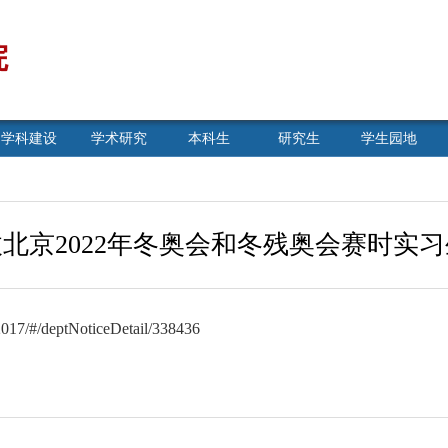
院
学科建设
学术研究
本科生
研究生
学生园地
北京2022年冬奥会和冬残奥会赛时实
al2017/#/deptNoticeDetail/338436