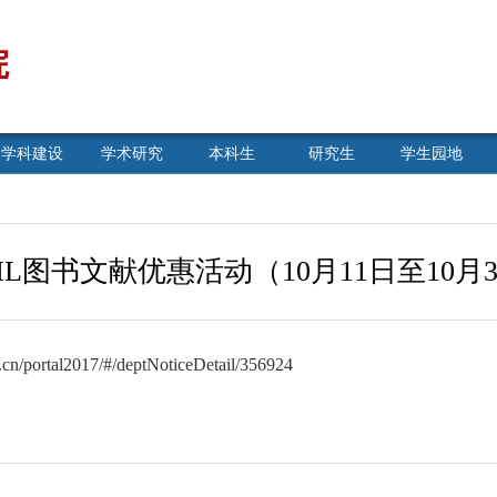
院
学科建设
学术研究
本科生
研究生
学生园地
HL图书文献优惠活动（10月11日至10月
du.cn/portal2017/#/deptNoticeDetail/356924