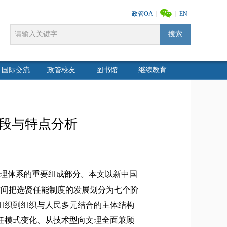
政管OA
|
|
EN
搜索
国际交流
政管校友
图书馆
继续教育
段与特点分析
理体系的重要组成部分。本文以新中国
时间把选贤任能制度的发展划分为七个阶
组织到组织与人民多元结合的主体结构
任模式变化、从技术型向文理全面兼顾