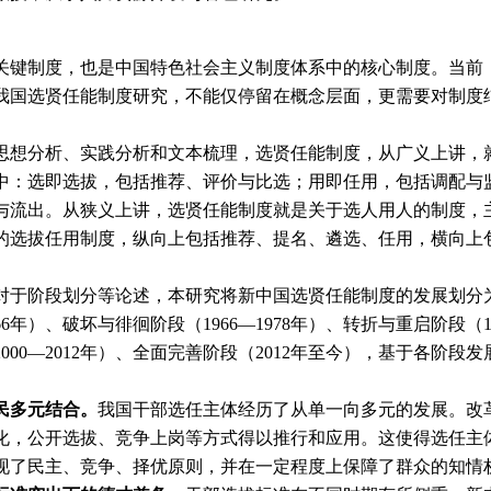
关键制度，也是中国特色社会主义制度体系中的核心制度。当前
我国选贤任能制度研究，不能仅停留在概念层面，更需要对制度
思想分析、实践分析和文本梳理，选贤任能制度，从广义上讲，
中：选即选拔，包括推荐、评价与比选；用即任用，包括调配与
与流出。从狭义上讲，选贤任能制度就是关于选人用人的制度，
的选拔任用制度，纵向上包括推荐、提名、遴选、任用，横向上
对于阶段划分等论述，本研究将新中国选贤任能制度的发展划分为
966年）、破坏与徘徊阶段（1966—1978年）、转折与重启阶段（1
（2000—2012年）、全面完善阶段（2012年至今），基于各
民多元结合。
我国干部选任主体经历了从单一向多元的发展。改
化，公开选拔、竞争上岗等方式得以推行和应用。这使得选任主
现了民主、竞争、择优原则，并在一定程度上保障了群众的知情