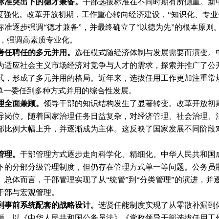
标准突出下的德才兼备。
干部选拔标准在不同时期有所侧重。新
度强化。改革开放初期，工作重心转向经济建设，“知识化、专业
准逐步强调“德才兼备”，并最终确立了“以德为先”的根本原则
求，强调高素质专业化。
考任聘任的多元并用。
选任模式随经济体制与发展需要而演变。
为适应社会主义市场经济对竞争与人才的需求，探索并推广了公
式，形成了多元并用的格局。近年来，选拔任用工作更加注重常
单一委任到多种方式并用的综合性发展。
理全面兼顾。
领导干部的知识结构发生了显著转变。改革开放初
导岗位。随着国家治理任务日益复杂，对经济管理、社会治理、
部比例大幅上升，并逐渐成为主体。这反映了国家发展不同阶段
管理。
干部管理方式逐步走向科学化、精细化。中华人民共和国成
下的分部分级管理制度，但仍存在管理方式单一等问题。公务员
总体而言，干部管理实现了从“统管”到“分类管理”的演进，并
干部与宏观管理。
到事前系统配套的战略设计。
选贤任能制度实现了从零散补漏到
循，以《中华人民共和国公务员法》《党政领导干部选拔任用工