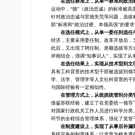
在选任标准上，从单一标准到政治
运动中，“德”（政治忠诚）的标准被高
针对政治忠诚与官德失范等问题，选拔标
部”标准和“政治过硬、本领高强”的要
在选任模式上，从单一委任到选任
经济，主要采用委任制。改革开放后，
此后，又出现了聘任制、差额选拔等方
评相结合，强调“知事识人”，实现了从
在选任结果上，实现从技术型到文
具有工科背景的技术型干部被选拔到领
学、法学、管理学等人文社科背景的干
与国际经验有一定相似性。
在管理方式上，从统抓统管到分类
借鉴苏联经验，建立了在党委统一领导
对国家行政机关工作人员进行科学分类。
环节的全程综合管理体系，强化了党管
在制度建设上，实现了从事后补漏
系统完备的制度体系：以党章为根本遵