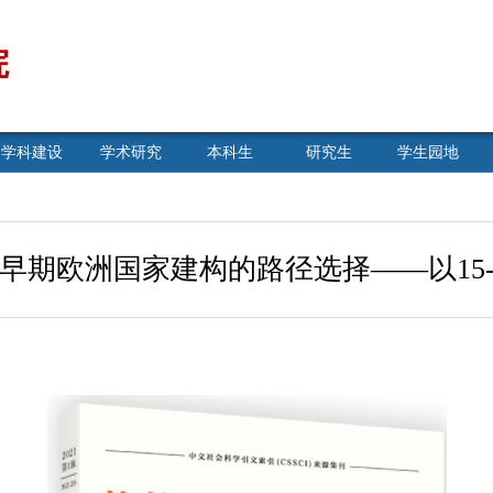
院
学科建设
学术研究
本科生
研究生
学生园地
早期欧洲国家建构的路径选择——以15-