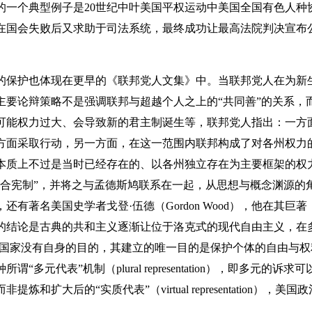
一个典型例子是20世纪中叶美国平权运动中美国全国有色人种协
在国会失败后又求助于司法系统，最终成功让最高法院判决宣布
保护也体现在更早的《联邦党人文集》中。当联邦党人在为新
主要论辩策略不是强调联邦与超越个人之上的“共同善”的关系，
可能权力过大、会导致新的君主制诞生等，联邦党人指出：一方
方面采取行动，另一方面，在这一范围内联邦构成了对各州权力
本质上不过是当时已经存在的、以各州独立存在为主要框架的权
混合宪制”，并将之与孟德斯鸠联系在一起，从思想与概念渊源的
有著名美国史学者戈登·伍德（Gordon Wood），他在其
的结论是古典的共和主义逐渐让位于洛克式的现代自由主义，在
，国家没有自身的目的，其建立的唯一目的是保护个体的自由与
多元代表”机制（plural representation），即多元的
和扩大后的“实质代表”（virtual representation）