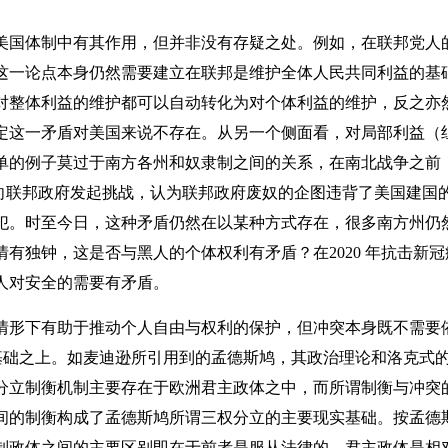
国体制中有其作用，但并非没有存疑之处。例如，在联邦党人
这一论点本身仍然需要建立在联邦是维护全体人民共同利益的基
对整体利益的维护都可以自动转化为对个体利益的维护，反之亦
定这一矛盾对美国来说不存在。从另一个侧面看，对局部利益（
单的例子莫过于南方各州和奴隶制之间的关系，在南北战争之前
部分，并以此向联邦政府发起挑战，认为联邦政府废奴的企图违背了美国
犯。时至今日，这种矛盾仍然在以某种方式存在，很多南方州仍然
有独钟，这是否与黑人的个体权利有矛盾？在2020 年抗击新
人对安全的需要有矛盾。
形下有助于推动个人自由与权利的保护，但冲突本身既不需要
right）基础之上。如麦迪逊所引用到的孟德斯鸠，其政治理论和洛
分立制衡机制主要存在于欧洲君主政体之中，而所谓制衡与冲突
间的制衡构成了孟德斯鸠所谓三权分立的主要现实基础。按孟德
制政体之间的主要区别即在于前者是服从法律的。君主政体是相