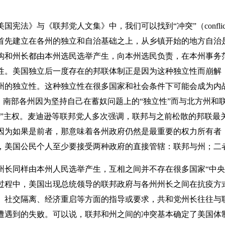
法》与《联邦党人文集》中，我们可以找到“冲突”（confli
首先建立在各州的独立和自治基础之上，从乡镇开始的地方自治
构和州长都由本州选民选举产生，向本州选民负责，在本州事务
性。美国独立后一度存在的邦联体制正是因为这种独立性而崩解
州的独立性。这种独立性在很多国家和社会条件下可能会成为内
北战争，南部各州因为坚持自己在蓄奴问题上的“独立性”而与北方州
享”主权。麦迪逊等联邦党人多次强调，联邦与之前松散的邦联最
因为如果是前者，那意味着各州政府仍然是最重要的权力所有者
，美国公民个人至少要接受两种政府的直接管辖：联邦与州；二
同样由本州人民选举产生，互相之间并不存在很多国家“中央−
情过程中，美国出现总统领导的联邦政府与各州州长之间在抗疫
、社交隔离、经济重启等方面的指导或要求，共和党州长往往与
遭遇到的失败。可以说，联邦和州之间的冲突基本确定了美国体