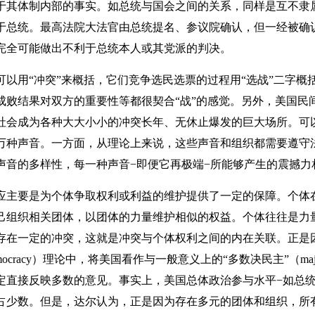
于其体制内部的事实。如总统与国会之间的关系，同样是互不隶
于总统。最高法院大法官由总统提名、参议院确认，但一经被确
完全可能做出不利于总统本人或其党派的判决。
用“冲突”来概括，它们竞争选民选票的过程用“选战”二字概
成败结果对双方的重要性等都很契合“战”的感觉。另外，美国民
社会成为各种大大小小的冲突长年、无休止爆发的巨大场所。可
万种声音。一方面，从理论上来说，这些声音和组织都需要遵守
声音的多样性，每一种声音−即便它再极端−所能够产生的震撼力
主要是为个体争取权利或利益的维护提供了一定的保障。个体
己组织相关团体，以团体的力量维护相似的权益。个体往往是力
存在一定的冲突，这就是冲突与个体权利之间的内在关联。正是
democracy）理论中，将美国看作与一般意义上的“多数决民主”（majori
定直接反映多数的意见。事实上，美国总体政治参与水平−如总统
少数。但是，达尔认为，正是因为存在多元的团体和组织，所有