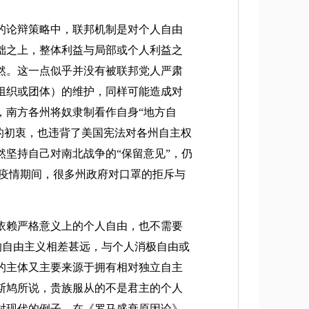
的论辩策略中，联邦机制是对个人自由
础之上，整体利益与局部或个人利益之
然。这一点似乎并没有被联邦党人严肃
组织或团体）的维护，同样可能造成对
，南方各州将奴隶制看作自身“地方自
建国的初衷，也违背了美国宪法对各州自主权
坚持自己对南北战争的“保留意见”，仍
冠疫情期间，很多州政府对口罩的拒斥与
依赖严格意义上的个人自由，也不需要
克式的自由主义相差甚远，与个人消极自由或
的主体又主要来源于拥有相对独立自主
斯鸠所说，贵族服从的不是君主的个人
对现代的例子，在《罗马盛衰原因论》