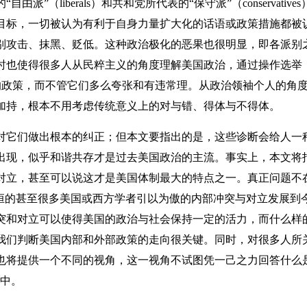
派”（liberals）和共和党所代表的“保守派”（conservati
目标，一切被认为有利于自身力量扩大化的话语或政策措施都被
别攻击、抹黑、贬低。这种政治极化的恶果也很明显，即各派别
时也使得很多人从民粹主义的角度理解美国政治，通过操作选举
的政策，而不管它们多么夸张和有违常理。从政治领袖个人的角
加持，根本不用考虑传统意义上的对与错、得体与不得体。
它们做出根本的纠正；但本文要指出的是，这些诊断会给人一
出现，似乎和谐共存才是过去美国政治的主流。事实上，本文将
对立，甚至可以说这才是美国体制最大的特点之一。真正问题不
以恒的甚至很多美国或西方学者引以为傲的内部冲突与对立发展到
突和对立可以使得美国的政治与社会保持一定的活力，而什么样
我们判断美国内部和外部政策的走向很关键。同时，对很多人所
也将提供一个不同的视角，这一视角不试图凭一己之力回答什么是
之中。