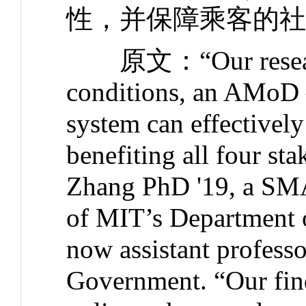
性，并保障乘客的社
原文：“Our research s
conditions, an AMoD – 
system can effectivel
benefiting all four s
Zhang PhD '19, a SM
of MIT’s Department 
now assistant profess
Government. “Our find