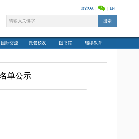
政管OA
|
|
EN
搜索
国际交流
政管校友
图书馆
继续教育
取名单公示