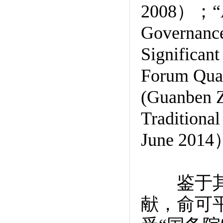
2008）；“A 
Governanc
Significan
Forum Quar
(Guanben Zh
Traditional
June 201
鉴于其为
献，俞可平