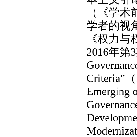
（《学术前
学者的视角
《权力与
2016年第3期
Governance
Criteria”（
Emerging of
Governanc
Developmen
Modernizat