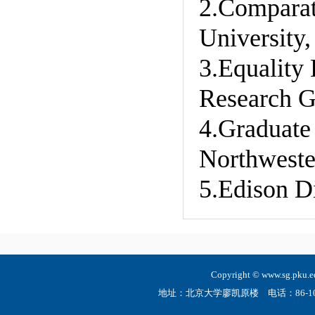
2.Comparat
University,
3.Equality
Research G
4.Graduate
Northweste
5.Edison D
Copyright © www.sg.
地址：北京大学廖凯原楼 电话：86-10-6275