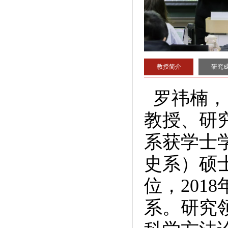
教授简介
研究
罗祎楠，
教授、研
系获学士
史系）硕
位，201
系。研究