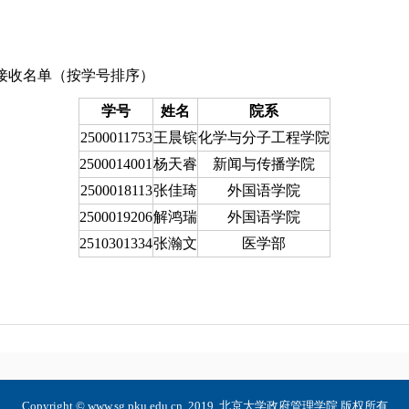
拟接收名单（按学号排序）
学号
姓名
院系
2500011753
王晨镔
化学与分子工程学院
2500014001
杨天睿
新闻与传播学院
2500018113
张佳琦
外国语学院
2500019206
解鸿瑞
外国语学院
2510301334
张瀚文
医学部
Copyright © www.sg.pku.edu.cn, 2019. 北京大学政府管理学院 版权所有