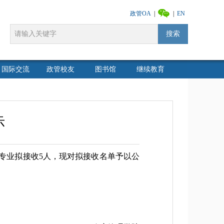
政管OA
|
|
EN
搜索
国际交流
政管校友
图书馆
继续教育
示
双专业拟接收5人，现对拟接收名单予以公