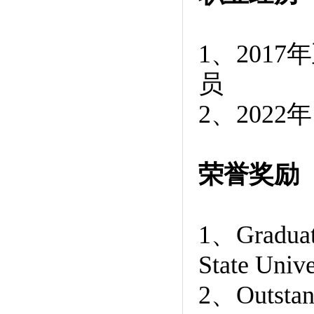
1、201
员
2、202
荣誉奖励
1、Graduate
State Unive
2、Outstandi